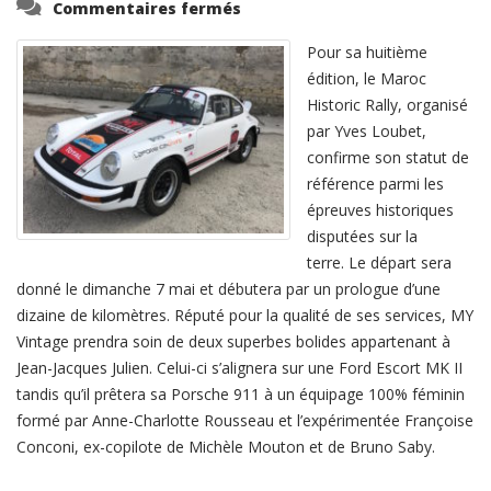
sur
Commentaires fermés
MY
Vintage
au
Pour sa huitième
départ
du
édition, le Maroc
Maroc
Historic Rally, organisé
Historic
Rally
par Yves Loubet,
!
confirme son statut de
référence parmi les
épreuves historiques
disputées sur la
terre. Le départ sera
donné le dimanche 7 mai et débutera par un prologue d’une
dizaine de kilomètres. Réputé pour la qualité de ses services, MY
Vintage prendra soin de deux superbes bolides appartenant à
Jean-Jacques Julien. Celui-ci s’alignera sur une Ford Escort MK II
tandis qu’il prêtera sa Porsche 911 à un équipage 100% féminin
formé par Anne-Charlotte Rousseau et l’expérimentée Françoise
Conconi, ex-copilote de Michèle Mouton et de Bruno Saby.