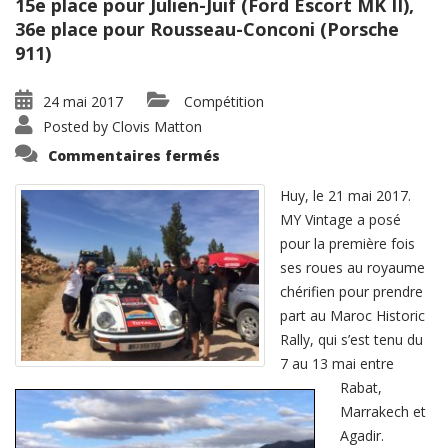
15e place pour Julien-Juif (Ford Escort MK II),
36e place pour Rousseau-Conconi (Porsche
911)
24 mai 2017
Compétition
Posted by
Clovis Matton
sur
Commentaires fermés
MY
Vintage
réussit
Huy, le 21 mai 2017.
son
baptême
MY Vintage a posé
du
pour la première fois
Maroc
Historic
ses roues au royaume
Rally
chérifien pour prendre
part au Maroc Historic
Rally, qui s’est tenu du
7 au 13 mai entre
Rabat,
Marrakech et
Agadir.