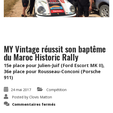
MY Vintage réussit son baptême
du Maroc Historic Rally
15e place pour Julien-Juif (Ford Escort MK II),
36e place pour Rousseau-Conconi (Porsche
911)
24 mai 2017
Compétition
Posted by
Clovis Matton
sur
Commentaires fermés
MY
Vintage