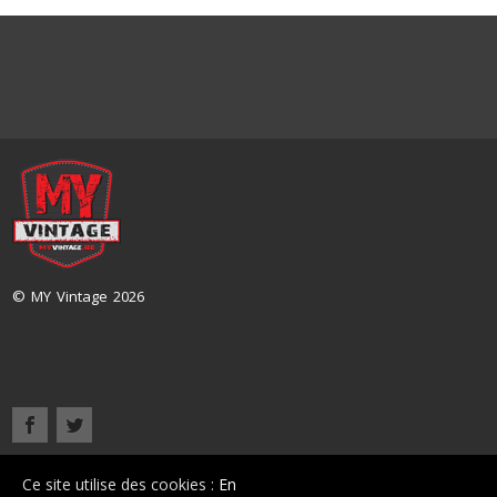
© MY Vintage 2026
Accueil
Présentation
Nos véhicules
Contact
Ce site utilise des cookies :
En