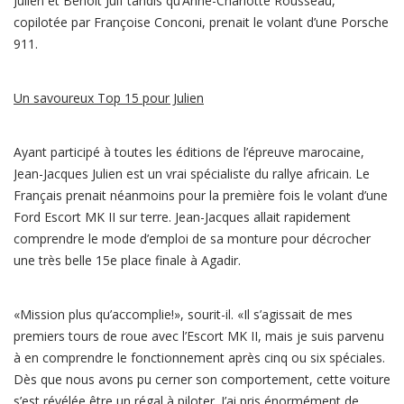
Julien et Benoît Juif tandis qu’Anne-Charlotte Rousseau,
copilotée par Françoise Conconi, prenait le volant d’une Porsche
911.
Un savoureux Top 15 pour Julien
Ayant participé à toutes les éditions de l’épreuve marocaine,
Jean-Jacques Julien est un vrai spécialiste du rallye africain. Le
Français prenait néanmoins pour la première fois le volant d’une
Ford Escort MK II sur terre. Jean-Jacques allait rapidement
comprendre le mode d’emploi de sa monture pour décrocher
une très belle 15e place finale à Agadir.
«Mission plus qu’accomplie!», sourit-il. «Il s’agissait de mes
premiers tours de roue avec l’Escort MK II, mais je suis parvenu
à en comprendre le fonctionnement après cinq ou six spéciales.
Dès que nous avons pu cerner son comportement, cette voiture
s’est révélée être un régal à piloter. J’ai pris énormément de