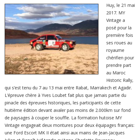
réussit
son
Huy, le 21 mai
baptême
2017. MY
du
Maroc
Vintage a
Historic
Rally
posé pour la
première fois
ses roues au
royaume
chérifien pour
prendre part
au Maroc
Historic Rally,
qui s’est tenu du 7 au 13 mai entre Rabat, Marrakech et Agadir.
L’épreuve chère à Yves Loubet fait plus que jamais partie du
pinacle des épreuves historiques, les participants de cette
huitième édition devant avaler pas moins de 2.000km sur fond
de paysages à couper le souffle. La formation hutoise MY
Vintage engageait deux montures pour deux équipages français:
une Ford Escort MK II était ainsi aux mains de Jean-Jacques