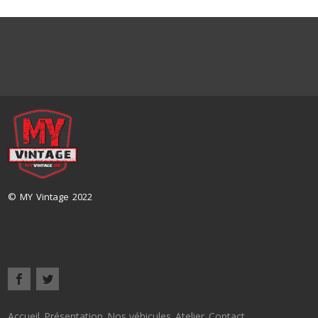
© MY Vintage 2022
Accueil
Présentation
Nos véhicules
Atelier
Contact