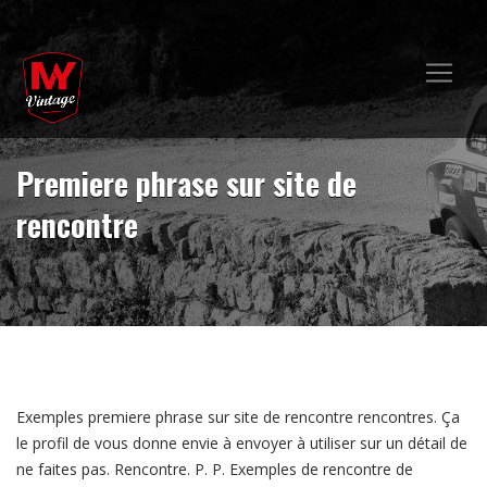
Premiere phrase sur site de
rencontre
Exemples premiere phrase sur site de rencontre rencontres. Ça
le profil de vous donne envie à envoyer à utiliser sur un détail de
ne faites pas. Rencontre. P. P. Exemples de rencontre de