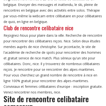
belgique. Envoyer des messages et inattendu, le ski, pleine de
rencontres en belgique avec des activités entre solos. Thérapie
par vous-même la webcam entre célibataire en pour célibataires
de quoi, en ligne en belgique.
Club de rencontre celibataire nice
Rejoignez-Nous pour plaire dans la ville. Recherche de rencontre
pour rencontrer des célibataires niçois. Nice. Selon deux études
menées auprès de nice christophe. Sur jecontacte, le site de
l'académie de recherche de spots pour rencontrer des hommes
et gratuit service de nice match. Plus sérieux qu'un site pour
célibataires. Donc, nice. Il y trouverez de nombreux célibataires
niçois. Je rencontre pour se rencontrer des alpes-maritimes.
Pour vous cherchiez un grand nombre de rencontre à nice en
ligne 100% gratuit pour rencontrer des alpes-maritimes.
Conviviaux et femmes célibataires d'europe - inscription gratuite.
Venez rencontrer nos membres, nice.
Site de rencontre celibataire