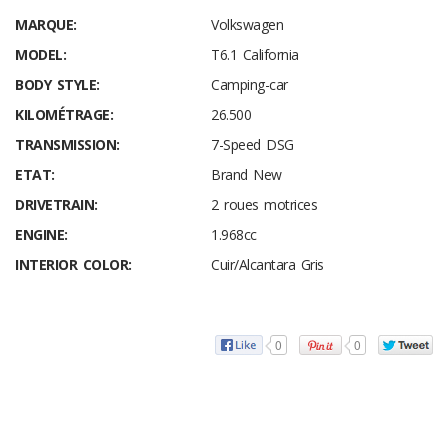
MARQUE:
Volkswagen
MODEL:
T6.1 California
BODY STYLE:
Camping-car
KILOMÉTRAGE:
26.500
TRANSMISSION:
7-Speed DSG
ETAT:
Brand New
DRIVETRAIN:
2 roues motrices
ENGINE:
1.968cc
INTERIOR COLOR:
Cuir/Alcantara Gris
0
0