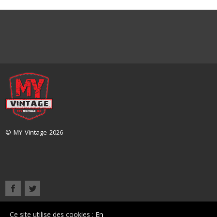
© MY Vintage 2026
Accueil
Présentation
Nos véhicules
Contact
Ce site utilise des cookies :
En