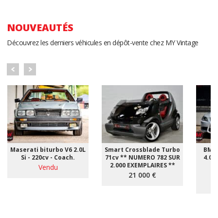
NOUVEAUTÉS
Découvrez les derniers véhicules en dépôt-vente chez MY Vintage
Maserati biturbo V6 2.0L
Smart Crossblade Turbo
BMW 
Si - 220cv - Coach.
71cv ** NUMERO 782 SUR
4.0i 
2.000 EXEMPLAIRES **
Vendu
*
21 000 €