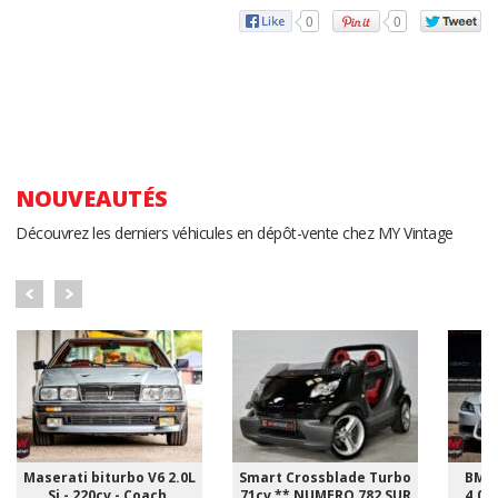
0
0
NOUVEAUTÉS
Découvrez les derniers véhicules en dépôt-vente chez MY Vintage
Maserati biturbo V6 2.0L
Smart Crossblade Turbo
BMW 
Si - 220cv - Coach.
71cv ** NUMERO 782 SUR
4.0i 