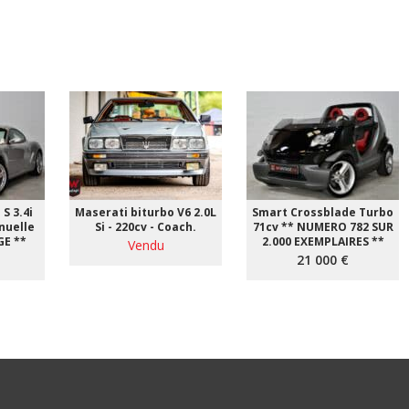
S 3.4i
Maserati biturbo V6 2.0L
Smart Crossblade Turbo
nuelle
Si - 220cv - Coach.
71cv ** NUMERO 782 SUR
GE **
2.000 EXEMPLAIRES **
Vendu
21 000 €