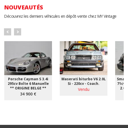
NOUVEAUTÉS
Découvrez les derniers véhicules en dépôt-vente chez MY Vintage
Porsche Cayman S 3.4i
Maserati biturbo V6 2.0L
Smart
295cv Boîte 6 Manuelle
Si - 220cv - Coach.
71cv 
** ORIGINE BELGE **
2.00
Vendu
34 900 €