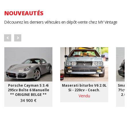
NOUVEAUTÉS
Découvrez les derniers véhicules en dépôt-vente chez MY Vintage
Porsche Cayman S 3.4i
Maserati biturbo V6 2.0L
Smart
295cv Boîte 6 Manuelle
Si - 220cv - Coach.
71cv 
** ORIGINE BELGE **
2.00
Vendu
34 900 €