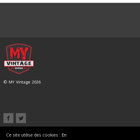
© MY Vintage 2026
Accueil
Présentation
Nos véhicules
Contact
Ce site utilise des cookies :
En
C'est noté, merci