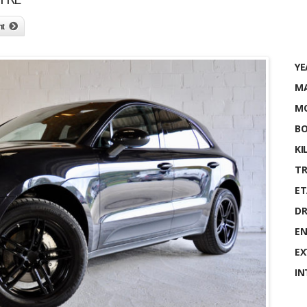
nt
YE
MA
MO
BO
KI
TR
ET
DR
EN
EX
IN