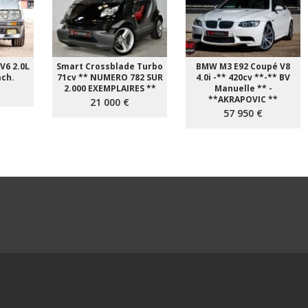
V6 2.0L
Smart Crossblade Turbo
BMW M3 E92 Coupé V8
ach.
71cv ** NUMERO 782 SUR
4.0i -** 420cv **-** BV
2.000 EXEMPLAIRES **
Manuelle ** -
**AKRAPOVIC **
21 000 €
57 950 €