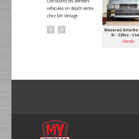
Découvrez les derniers
véhicules en dépôt-vente
chez MY Vintage
Maserati biturbo 
Si - 220cv - Co
Vendu