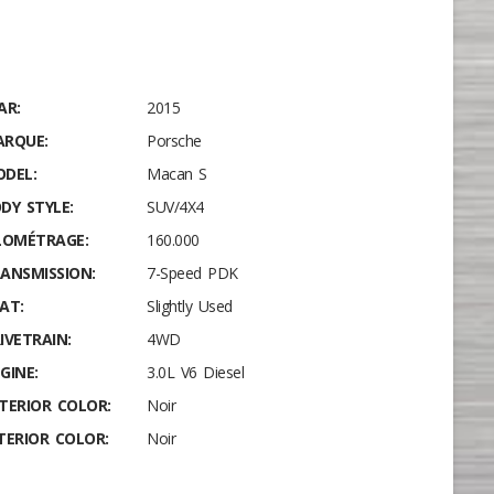
AR:
2015
RQUE:
Porsche
DEL:
Macan S
DY STYLE:
SUV/4X4
LOMÉTRAGE:
160.000
ANSMISSION:
7-Speed PDK
AT:
Slightly Used
IVETRAIN:
4WD
GINE:
3.0L V6 Diesel
TERIOR COLOR:
Noir
TERIOR COLOR:
Noir