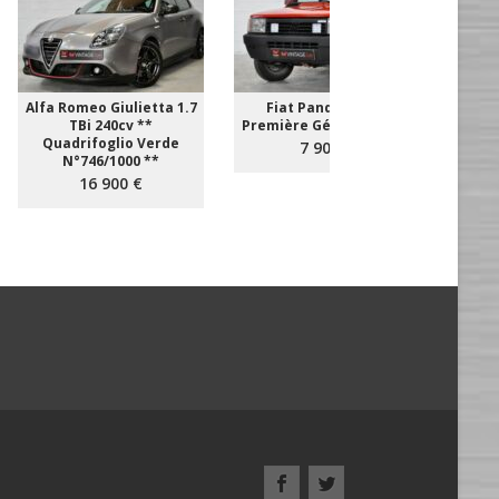
Alfa Romeo Giulietta 1.7
Fiat Panda 4x4 **
Aud
TBi 240cv **
Première Génération **
T
Quadrifoglio Verde
EXEM
7 900 €
N°746/1000 **
16 900 €