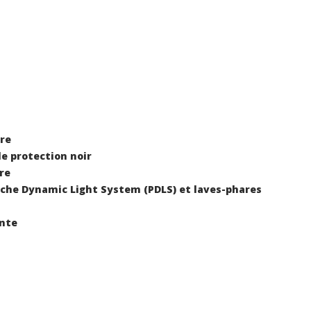
rre
de protection noir
re
rsche Dynamic Light System (PDLS) et laves-phares
ante