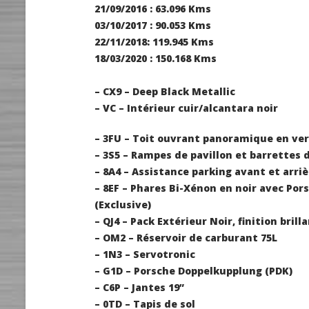
21/09/2016 : 63.096 Kms
03/10/2017 : 90.053 Kms
22/11/2018: 119.945 Kms
18/03/2020 : 150.168 Kms
– CX9 – Deep Black Metallic
– VC – Intérieur cuir/alcantara noir
– 3FU – Toit ouvrant panoramique en ve
– 3S5 – Rampes de pavillon et barrettes 
– 8A4 – Assistance parking avant et arriè
– 8EF – Phares Bi-Xénon en noir avec Po
(Exclusive)
– QJ4 – Pack Extérieur Noir, finition brill
– OM2 – Réservoir de carburant 75L
– 1N3 – Servotronic
– G1D – Porsche Doppelkupplung (PDK)
– C6P – Jantes 19”
– 0TD – Tapis de sol