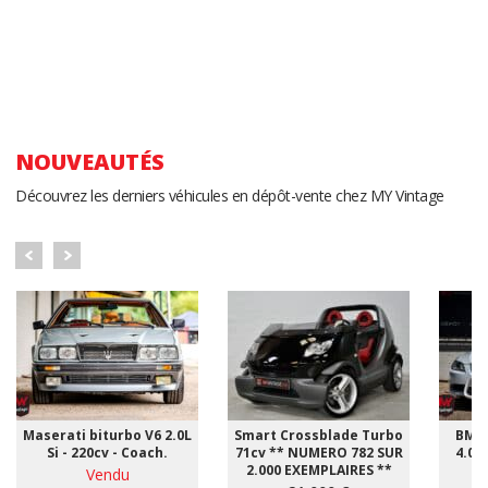
NOUVEAUTÉS
Découvrez les derniers véhicules en dépôt-vente chez MY Vintage
Maserati biturbo V6 2.0L
Smart Crossblade Turbo
BMW 
Si - 220cv - Coach.
71cv ** NUMERO 782 SUR
4.0i 
2.000 EXEMPLAIRES **
Vendu
*