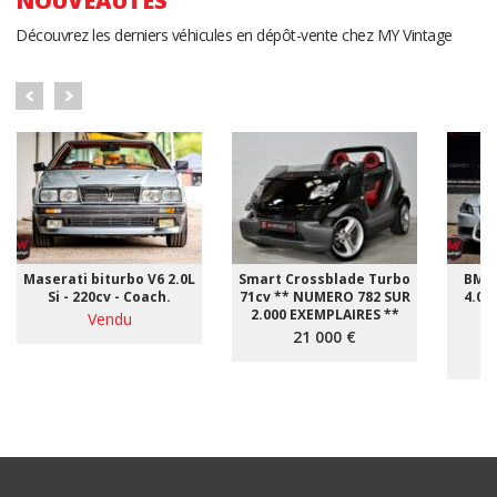
NOUVEAUTÉS
Découvrez les derniers véhicules en dépôt-vente chez MY Vintage
Maserati biturbo V6 2.0L
Smart Crossblade Turbo
BMW 
Si - 220cv - Coach.
71cv ** NUMERO 782 SUR
4.0i 
2.000 EXEMPLAIRES **
Vendu
*
21 000 €