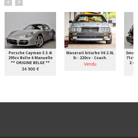
Porsche Cayman S 3.4i
Maserati biturbo V6 2.0L
Smart
295cv Boîte 6 Manuelle
Si - 220cv - Coach.
71cv 
** ORIGINE BELGE **
2.00
Vendu
34 900 €