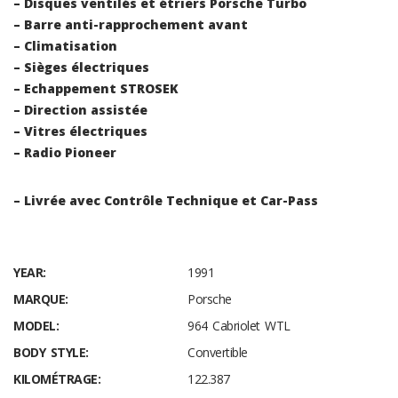
– Disques ventilés et étriers Porsche Turbo
– Barre anti-rapprochement avant
– Climatisation
– Sièges électriques
– Echappement STROSEK
– Direction assistée
– Vitres électriques
– Radio Pioneer
– Livrée avec Contrôle Technique et Car-Pass
YEAR:
1991
MARQUE:
Porsche
MODEL:
964 Cabriolet WTL
BODY STYLE:
Convertible
KILOMÉTRAGE:
122.387