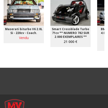
Maserati biturbo V6 2.0L
Smart Crossblade Turbo
BMW 
Si - 220cv - Coach.
71cv ** NUMERO 782 SUR
4.0i 
2.000 EXEMPLAIRES **
Vendu
*
21 000 €