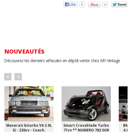
0
0
NOUVEAUTÉS
Découvrez les derniers véhicules en dépôt-vente chez MY Vintage
Maserati biturbo V6 2.0L
Smart Crossblade Turbo
BMW 
Si - 220cv - Coach.
71cv ** NUMERO 782 SUR
4.0i 