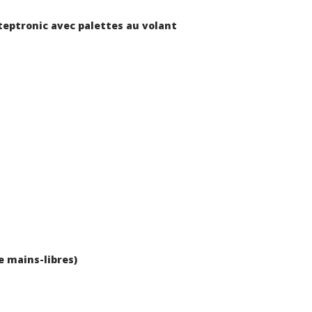
teptronic avec palettes au volant
 mains-libres)