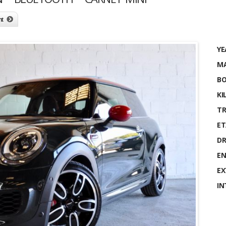
nt
YE
MA
BO
KI
TR
ET
DR
EN
EX
IN