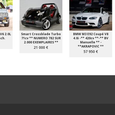
V6 2.0L
Smart Crossblade Turbo
BMW M3 E92 Coupé V8
ach.
71cv ** NUMERO 782 SUR
4.0i -** 420cv **-** BV
2.000 EXEMPLAIRES **
Manuelle ** -
**AKRAPOVIC **
21 000 €
57 950 €