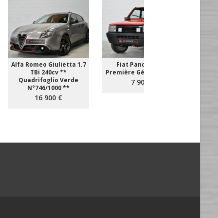
Alfa Romeo Giulietta 1.7
Fiat Panda 4x4 **
Aud
TBi 240cv **
Première Génération **
T
Quadrifoglio Verde
EXEM
7 900 €
N°746/1000 **
16 900 €