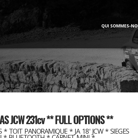
QUI SOMMES-NO
AS JCW 231cv ** FULL OPTIONS **
 * TOIT PANORAMIQUE * JA 18' JCW * SIEGES
* BLUETOOTH * CARNET MINI *