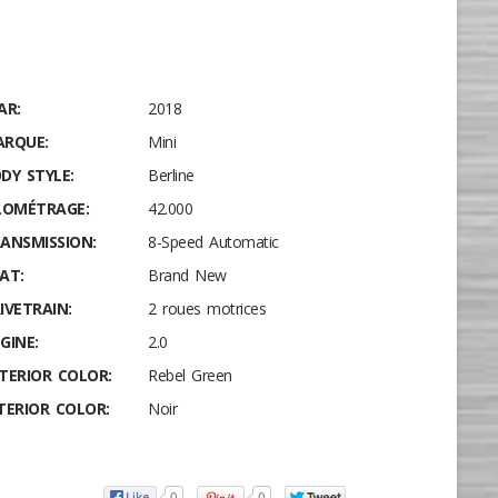
AR:
2018
RQUE:
Mini
DY STYLE:
Berline
LOMÉTRAGE:
42.000
ANSMISSION:
8-Speed Automatic
AT:
Brand New
IVETRAIN:
2 roues motrices
GINE:
2.0
TERIOR COLOR:
Rebel Green
TERIOR COLOR:
Noir
0
0