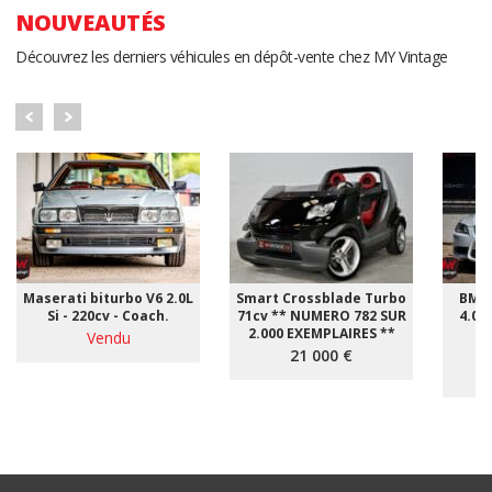
NOUVEAUTÉS
Découvrez les derniers véhicules en dépôt-vente chez MY Vintage
Maserati biturbo V6 2.0L
Smart Crossblade Turbo
BMW 
Si - 220cv - Coach.
71cv ** NUMERO 782 SUR
4.0i 
2.000 EXEMPLAIRES **
Vendu
*
21 000 €