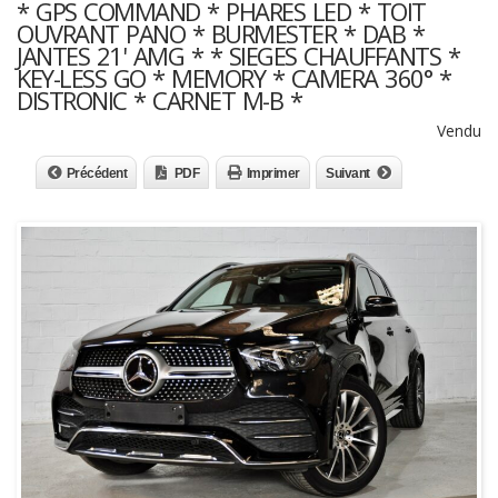
* GPS COMMAND * PHARES LED * TOIT
OUVRANT PANO * BURMESTER * DAB *
JANTES 21' AMG * * SIEGES CHAUFFANTS *
KEY-LESS GO * MEMORY * CAMERA 360° *
DISTRONIC * CARNET M-B *
Vendu
Précédent
PDF
Imprimer
Suivant