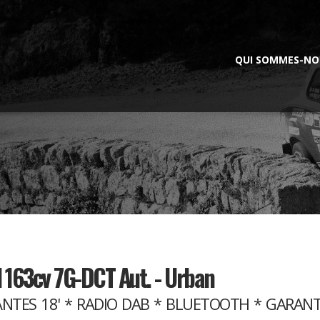
QUI SOMMES-NO
 163cv 7G-DCT Aut. - Urban
JANTES 18' * RADIO DAB * BLUETOOTH * GARANT