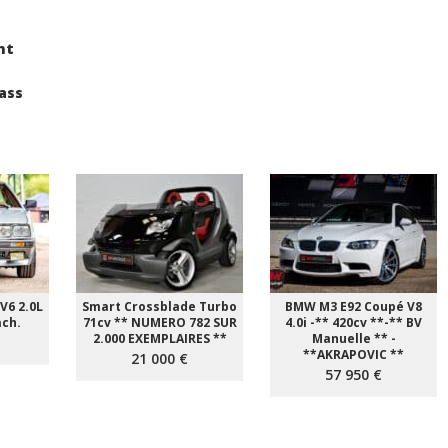
nt
ass
V6 2.0L
Smart Crossblade Turbo
BMW M3 E92 Coupé V8
ach.
71cv ** NUMERO 782 SUR
4.0i -** 420cv **-** BV
2.000 EXEMPLAIRES **
Manuelle ** -
**AKRAPOVIC **
21 000 €
57 950 €