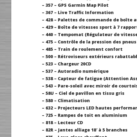
– 357 – GPS Garmin Map Pilot
– 367 – Live Traffic Information
– 428 – Palettes de commande de boîte a
– 429 – Boîte de vitesses sport à 7 rappo
– 440 – Tempomat (Régulateur de vitess
– 475 – Contrôle de la pression des pneus
– 485 – Train de roulement confort
– 500 – Rétroviseurs extérieurs rabatta
– 523 – Chargeur 20CD
– 537 – Autoradio numérique
– 538 – Capteur de fatigue (Attention Ass
– 543 – Pare-soleil avec miroir de courtoi
– 58U – Ciel de pavillon en tissu gris
– 580 – Climatisation
– 632 – Projecteurs LED hautes performa
– 725 – Rampes de toit en aluminium
– 818 – Lecteur CD
– 82R – Jantes alliage 18′ à 5 branches