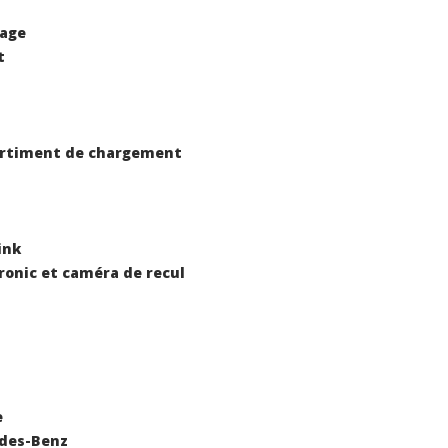
lage
t
partiment de chargement
ink
tronic et caméra de recul
e
edes-Benz