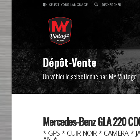
SELECT YOUR LANGUAGE
Dépôt-Vente
Un véhicule sélectionné par MY Vintage
Mercedes-Benz GLA 220 CDI
* GPS * CUIR NOIR * CAMERA * 
AN *