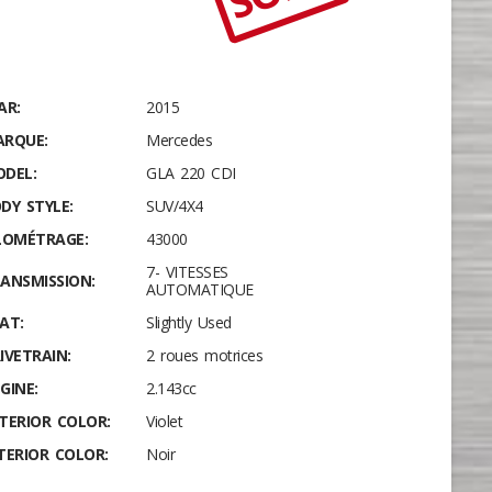
AR:
2015
RQUE:
Mercedes
DEL:
GLA 220 CDI
DY STYLE:
SUV/4X4
LOMÉTRAGE:
43000
7- VITESSES
ANSMISSION:
AUTOMATIQUE
AT:
Slightly Used
IVETRAIN:
2 roues motrices
GINE:
2.143cc
TERIOR COLOR:
Violet
TERIOR COLOR:
Noir