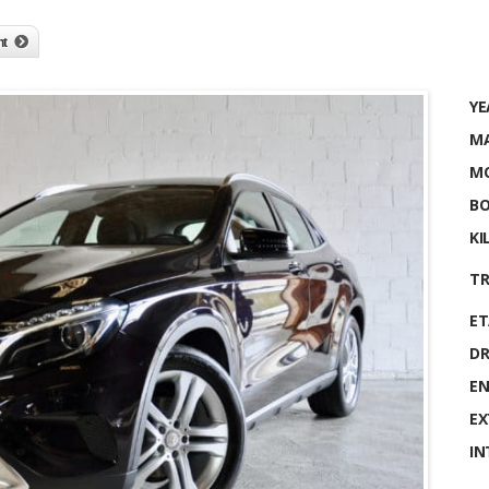
nt
YE
MA
MO
BO
KI
TR
ET
DR
EN
EX
IN