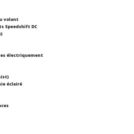
u volant
rts Speedshift DC
e)
bles électriquement
ist)
sie éclairé
nces