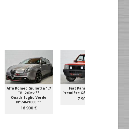
Alfa Romeo Giulietta 1.7
Fiat Panda 4x4 **
Aud
TBi 240cv **
Première Génération **
T
Quadrifoglio Verde
EXEM
7 900 €
N°746/1000 **
16 900 €