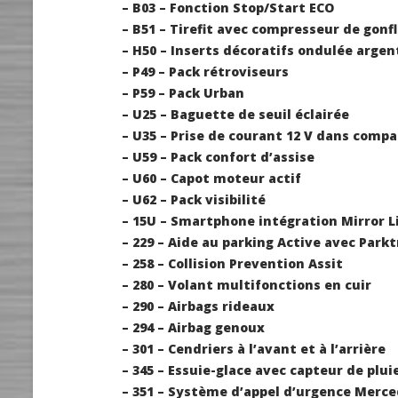
– B03 – Fonction Stop/Start ECO
– B51 – Tirefit avec compresseur de gonf
– H50 – Inserts décoratifs ondulée argen
– P49 – Pack rétroviseurs
– P59 – Pack Urban
– U25 – Baguette de seuil éclairée
– U35 – Prise de courant 12 V dans com
– U59 – Pack confort d’assise
– U60 – Capot moteur actif
– U62 – Pack visibilité
– 15U – Smartphone intégration Mirror L
– 229 – Aide au parking Active avec Park
– 258 – Collision Prevention Assit
– 280 – Volant multifonctions en cuir
– 290 – Airbags rideaux
– 294 – Airbag genoux
– 301 – Cendriers à l’avant et à l’arrière
– 345 – Essuie-glace avec capteur de plui
– 351 – Système d’appel d’urgence Merc