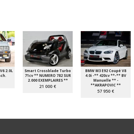
V6 2.0L
Smart Crossblade Turbo
BMW M3 E92 Coupé V8
ach.
71cv ** NUMERO 782 SUR
4.0i -** 420cv **-** BV
2.000 EXEMPLAIRES **
Manuelle ** -
**AKRAPOVIC **
21 000 €
57 950 €