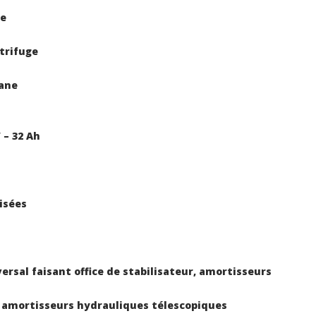
ne
ntrifuge
ane
 – 32 Ah
isées
ersal faisant office de stabilisateur, amortisseurs
, amortisseurs hydrauliques télescopiques