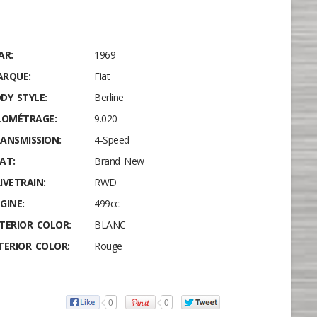
AR:
1969
RQUE:
Fiat
DY STYLE:
Berline
LOMÉTRAGE:
9.020
ANSMISSION:
4-Speed
AT:
Brand New
IVETRAIN:
RWD
GINE:
499cc
TERIOR COLOR:
BLANC
TERIOR COLOR:
Rouge
0
0