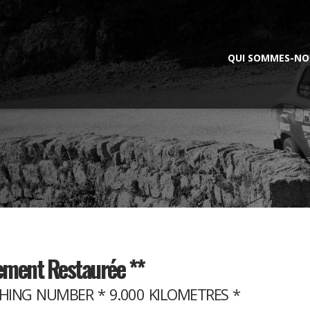
QUI SOMMES-NO
rement Restaurée **
CHING NUMBER * 9.000 KILOMETRES *