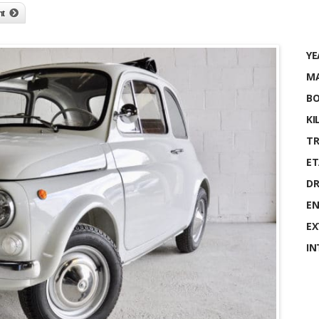
nt
YE
MA
BO
KI
TR
ET
DR
EN
EX
IN