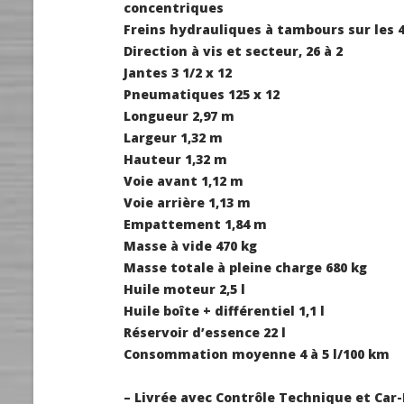
concentriques
Freins
hydrauliques à tambours sur les 4 
Direction
à vis et secteur, 26 à 2
Jantes
3 1/2 x 12
Pneumatiques
125 x 12
Longueur
2,97 m
Largeur
1,32 m
Hauteur
1,32 m
Voie avant
1,12 m
Voie arrière
1,13 m
Empattement
1,84 m
Masse à vide
470 kg
Masse totale à pleine charge
680 kg
Huile moteur
2,5 l
Huile boîte + différentiel
1,1 l
Réservoir d’essence
22 l
Consommation moyenne
4 à 5 l/100 km
– Livrée avec Contrôle Technique et Car