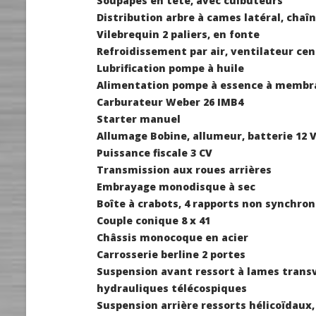
Soupapes
en tête, avec culbuteurs
Distribution
arbre à cames latéral, chaî
Vilebrequin
2 paliers, en fonte
Refroidissement
par air, ventilateur ce
Lubrification
pompe à huile
Alimentation
pompe à essence à membr
Carburateur
Weber 26 IMB4
Starter
manuel
Allumage
Bobine, allumeur, batterie 12 V
Puissance fiscale
3 CV
Transmission
aux roues arrières
Embrayage
monodisque à sec
Boîte
à crabots, 4 rapports non synchron
Couple conique
8 x 41
Châssis
monocoque en acier
Carrosserie
berline 2 portes
Suspension avant
ressort à lames transv
hydrauliques télécospiques
Suspension arrière
ressorts hélicoïdaux