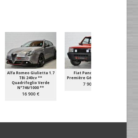
Alfa Romeo Giulietta 1.7
Fiat Panda 4x4 **
Aud
TBi 240cv **
Première Génération **
T
Quadrifoglio Verde
EXEM
7 900 €
N°746/1000 **
16 900 €