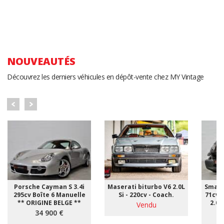
NOUVEAUTÉS
Découvrez les derniers véhicules en dépôt-vente chez MY Vintage
Porsche Cayman S 3.4i
Maserati biturbo V6 2.0L
Smart
295cv Boîte 6 Manuelle
Si - 220cv - Coach.
71cv 
** ORIGINE BELGE **
2.00
Vendu
34 900 €